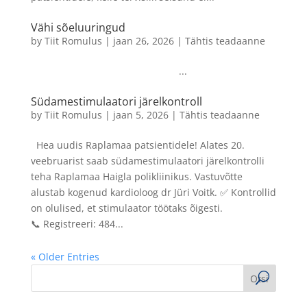
Vähi sõeluuringud
by
Tiit Romulus
|
jaan 26, 2026
|
Tähtis teadaanne
...
Südamestimulaatori järelkontroll
by
Tiit Romulus
|
jaan 5, 2026
|
Tähtis teadaanne
Hea uudis Raplamaa patsientidele! Alates 20.
veebruarist saab südamestimulaatori järelkontrolli
teha Raplamaa Haigla polikliinikus. Vastuvõtte
alustab kogenud kardioloog dr Jüri Voitk. ✅ Kontrollid
on olulised, et stimulaator töötaks õigesti.
📞 Registreeri: 484...
« Older Entries
Otsi