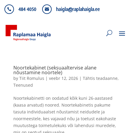
484 4050
haigla@raplahaigla.ee


Noortekabinet (seksuaaltervise alane
nõustamine noortele)
by
Tiit Romulus
|
veebr 12, 2026
|
Tähtis teadaanne
,
Teenused
Noortekabinetti on oodatud kõik kuni 26-aastased
(kaasa arvatud) noored. Noortekabinetis pakume
tasuta individuaalset nõustamist neidudele ja
noormeestele, kes vajavad nõu ja toetust eakohaste
muutustega toimetulekuks või lahendusi muredele,
mis on seotud seksuaalse...