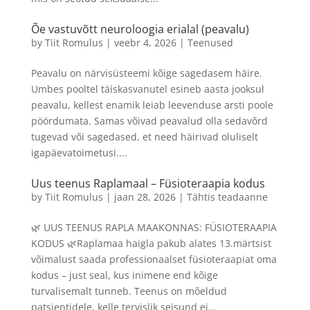
Õe vastuvõtt neuroloogia erialal (peavalu)
by
Tiit Romulus
|
veebr 4, 2026
|
Teenused
Peavalu on närvisüsteemi kõige sagedasem häire.
Umbes pooltel täiskasvanutel esineb aasta jooksul
peavalu, kellest enamik leiab leevenduse arsti poole
pöördumata. Samas võivad peavalud olla sedavõrd
tugevad või sagedased, et need häirivad oluliselt
igapäevatoimetusi....
Uus teenus Raplamaal – Füsioteraapia kodus
by
Tiit Romulus
|
jaan 28, 2026
|
Tähtis teadaanne
🌿 UUS TEENUS RAPLA MAAKONNAS: FÜSIOTERAAPIA
KODUS 🌿Raplamaa haigla pakub alates 13.märtsist
võimalust saada professionaalset füsioteraapiat oma
kodus – just seal, kus inimene end kõige
turvalisemalt tunneb. Teenus on mõeldud
patsientidele, kelle tervislik seisund ei...